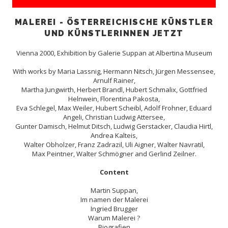
MALEREI - ÖSTERREICHISCHE KÜNSTLER
UND KÜNSTLERINNEN JETZT
Vienna 2000, Exhibition by Galerie Suppan at Albertina Museum
With works by Maria Lassnig, Hermann Nitsch, Jürgen Messensee,
Arnulf Rainer,
Martha Jungwirth, Herbert Brandl, Hubert Schmalix, Gottfried
Helnwein, Florentina Pakosta,
Eva Schlegel, Max Weiler, Hubert Scheibl, Adolf Frohner, Eduard
Angeli, Christian Ludwig Attersee,
Gunter Damisch, Helmut Ditsch, Ludwig Gerstacker, Claudia Hirtl,
Andrea Kalteis,
Walter Obholzer, Franz Zadrazil, Uli Aigner, Walter Navratil,
Max Peintner, Walter Schmögner and Gerlind Zeilner.
Content
Martin Suppan,
Im namen der Malerei
Ingried Brugger
Warum Malerei ?
Biografien