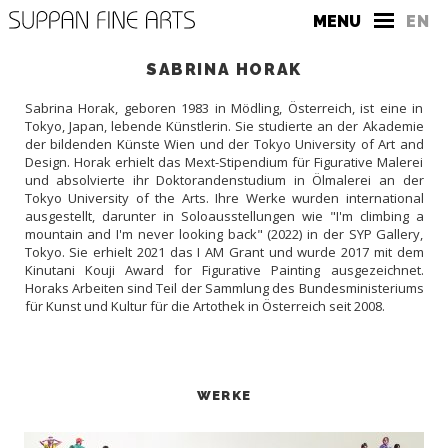
MENU
EN
SABRINA HORAK
Sabrina Horak, geboren 1983 in Mödling, Österreich, ist eine in
Tokyo, Japan, lebende Künstlerin. Sie studierte an der Akademie
der bildenden Künste Wien und der Tokyo University of Art and
Design. Horak erhielt das Mext-Stipendium für Figurative Malerei
und absolvierte ihr Doktorandenstudium in Ölmalerei an der
Tokyo University of the Arts. Ihre Werke wurden international
DIE GALERIE
ausgestellt, darunter in Soloausstellungen wie "I'm climbing a
mountain and I'm never looking back" (2022) in der SYP Gallery,
KONTAKT
Tokyo. Sie erhielt 2021 das I AM Grant und wurde 2017 mit dem
Kinutani Kouji Award for Figurative Painting ausgezeichnet.
PRESSE
Horaks Arbeiten sind Teil der Sammlung des Bundesministeriums
für Kunst und Kultur für die Artothek in Österreich seit 2008.
WERKE