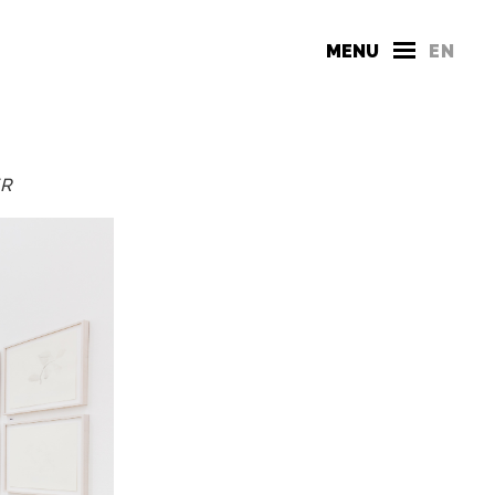
MENU
EN
ER