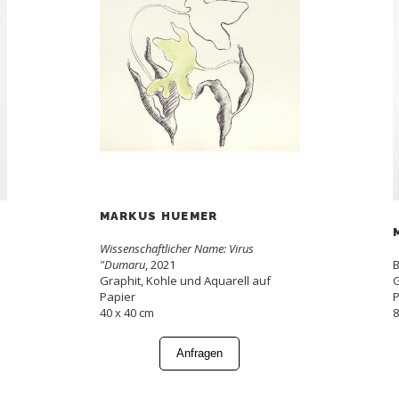
MARKUS HUEMER
Wissenschaftlicher Name: Virus
"Dumaru
, 2021
B
Graphit, Kohle und Aquarell auf
G
Papier
P
40 x 40 cm
8
Anfragen