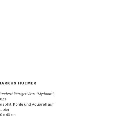
MARKUS HUEMER
undertblättriger Virus "Mydoom"
,
021
raphit, Kohle und Aquarell auf
apier
0 x 40 cm