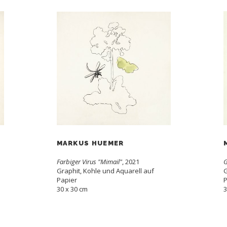
MARKUS HUEMER
1
Farbiger Virus "Mimail"
, 2021
G
Graphit, Kohle und Aquarell auf
G
Papier
P
30 x 30 cm
3