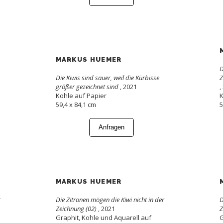
MARKUS HUEMER
D
Die Kiwis sind sauer, weil die Kürbisse
Z
größer gezeichnet sind
, 2021
,
Kohle auf Papier
K
59,4 x 84,1 cm
5
Anfragen
MARKUS HUEMER
r
Die Zitronen mögen die Kiwi nicht in der
D
Zeichnung (02)
, 2021
Z
Graphit, Kohle und Aquarell auf
G