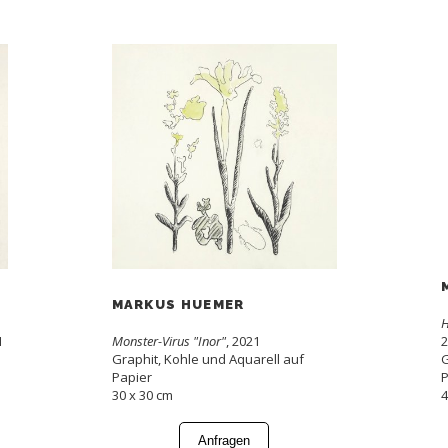
MARKUS HUEMER
H
1
Monster-Virus "Inor"
, 2021
2
Graphit, Kohle und Aquarell auf
G
Papier
P
30 x 30 cm
4
Anfragen